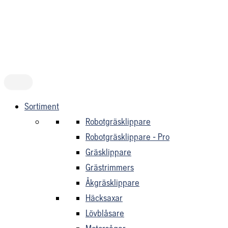
Hoppa
till
innehåll
Sortiment
Robotgräsklippare
Robotgräsklippare - Pro
Gräsklippare
Grästrimmers
Åkgräsklippare
Häcksaxar
Lövblåsare