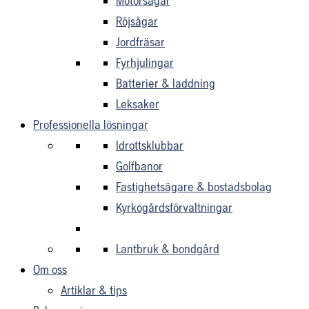
Motorsågar
Röjsågar
Jordfräsar
Fyrhjulingar
Batterier & laddning
Leksaker
Professionella lösningar
Idrottsklubbar
Golfbanor
Fastighetsägare & bostadsbolag
Kyrkogårdsförvaltningar
Lantbruk & bondgård
Om oss
Artiklar & tips