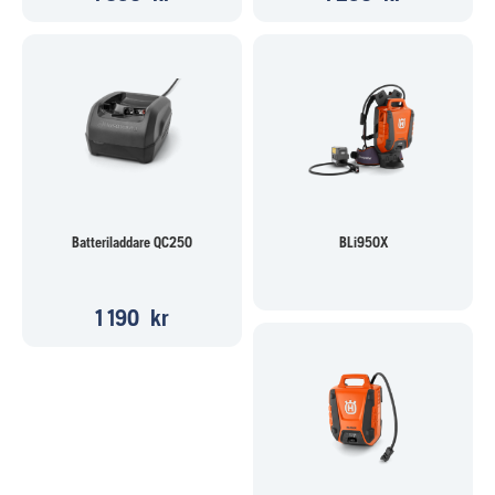
Batteriladdare QC250
BLi950X
1 190
kr