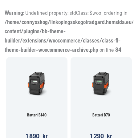
Warning
: Undefined property: stdClass::$woo_ordering in
/home/connysskog/linkopingsskogotradgard.hemsida.eu/w
content/plugins/bb-theme-
builder/extensions/woocommerce/classes/class-fl-
theme-builder-woocommerce-archive.php
on line
84
Batteri B140
Batteri B70
1 890
kr
1 290
kr