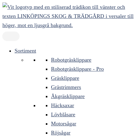
Hoppa
till
innehåll
Sortiment
Robotgräsklippare
Robotgräsklippare - Pro
Gräsklippare
Grästrimmers
Åkgräsklippare
Häcksaxar
Lövblåsare
Motorsågar
Röjsågar