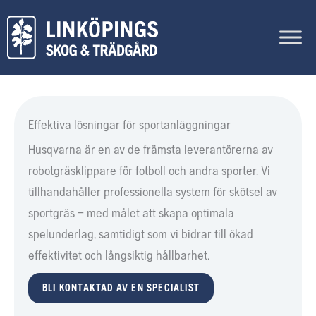
Hoppa
till
innehåll
Effektiva lösningar för sportanläggningar
Husqvarna är en av de främsta leverantörerna av
robotgräsklippare för fotboll och andra sporter. Vi
tillhandahåller professionella system för skötsel av
sportgräs – med målet att skapa optimala
spelunderlag, samtidigt som vi bidrar till ökad
effektivitet och långsiktig hållbarhet.
BLI KONTAKTAD AV EN SPECIALIST