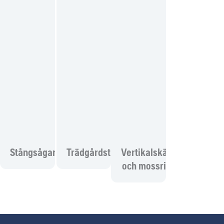
Stångsågar
Trädgårdstraktorer
Vertikalskärare
och mossrivare