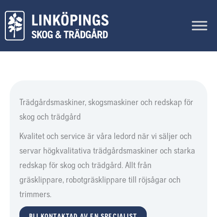
Hoppa
till
innehåll
Trädgårdsmaskiner, skogsmaskiner och redskap för
skog och trädgård
Kvalitet och service är våra ledord när vi säljer och
servar högkvalitativa trädgårdsmaskiner och starka
redskap för skog och trädgård. Allt från
gräsklippare, robotgräsklippare till röjsågar och
trimmers.
BLI KONTAKTAD AV EN SPECIALIST