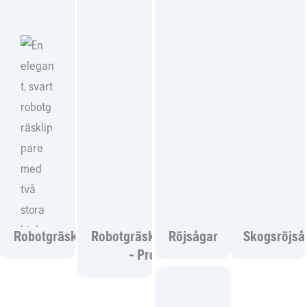
Robotgräsklippare
Robotgräsklippare
Röjsågar
Skogsröjså
- Pro