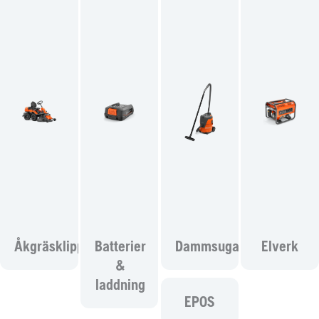
Åkgräsklippare
Batterier
Dammsugare
Elverk
&
laddning
EPOS