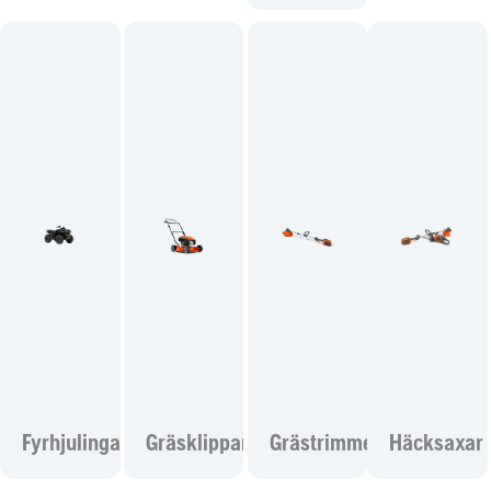
Fyrhjulingar
Gräsklippare
Grästrimmers
Häcksaxar