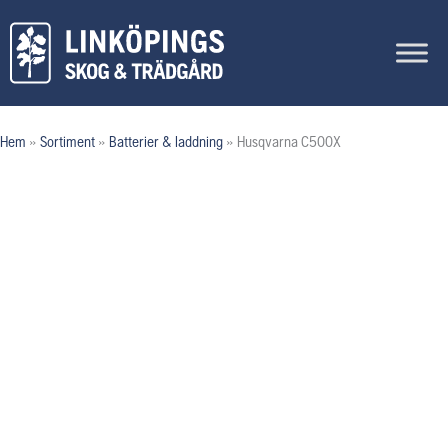
Hoppa
till
innehåll
Hem
»
Sortiment
»
Batterier & laddning
»
Husqvarna C500X