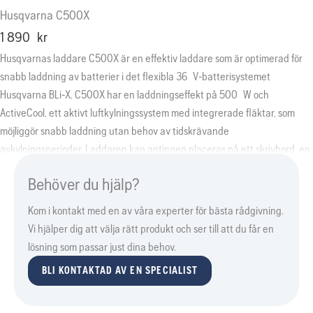
Husqvarna C500X
1 890
kr
Husqvarnas laddare C500X är en effektiv laddare som är optimerad för
snabb laddning av batterier i det flexibla 36 V-batterisystemet
Husqvarna BLi-X. C500X har en laddningseffekt på 500 W och
ActiveCool, ett aktivt luftkylningssystem med integrerade fläktar, som
möjliggör snabb laddning utan behov av tidskrävande
avkylningsperioder. Laddaren kan antingen placeras på ett skrivbord, en
hylla eller enkelt monteras på väggen med en väggmonteringsplatta som
Behöver du hjälp?
finns som tillbehör.
Kom i kontakt med en av våra experter för bästa rådgivning.
Vi hjälper dig att välja rätt produkt och ser till att du får en
lösning som passar just dina behov.
BLI KONTAKTAD AV EN SPECIALIST