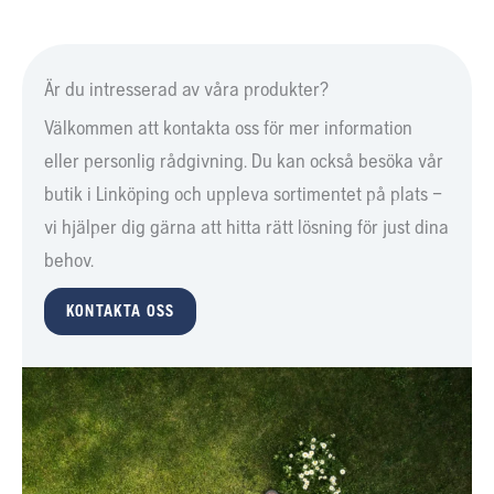
Är du intresserad av våra produkter?
Välkommen att kontakta oss för mer information
eller personlig rådgivning. Du kan också besöka vår
butik i Linköping och uppleva sortimentet på plats –
vi hjälper dig gärna att hitta rätt lösning för just dina
behov.
KONTAKTA OSS