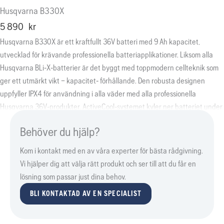
Husqvarna B330X
5 890
kr
Husqvarna B330X är ett kraftfullt 36V batteri med 9 Ah kapacitet,
utvecklad för krävande professionella batteriapplikationer. Liksom alla
Husqvarna BLi-X-batterier är det byggt med toppmodern cellteknik som
ger ett utmärkt vikt – kapacitet- förhållande. Den robusta designen
uppfyller IPX4 för användning i alla väder med alla professionella
Husqvarna 36V-produkter. ActiveCool-systemet kyler ner batteriet under
drift och laddning. Förberett för anslutning till Husqvarna Fleet Services™.
Behöver du hjälp?
Kom i kontakt med en av våra experter för bästa rådgivning.
Vi hjälper dig att välja rätt produkt och ser till att du får en
lösning som passar just dina behov.
BLI KONTAKTAD AV EN SPECIALIST