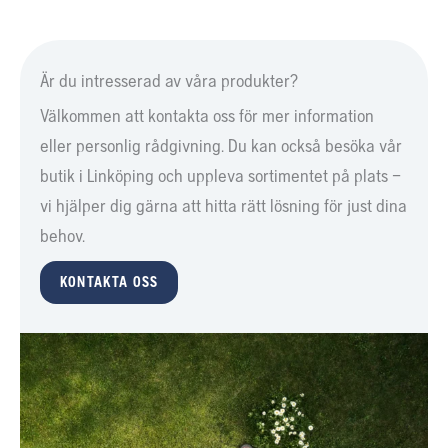
Är du intresserad av våra produkter?
Välkommen att kontakta oss för mer information
eller personlig rådgivning. Du kan också besöka vår
butik i Linköping och uppleva sortimentet på plats –
vi hjälper dig gärna att hitta rätt lösning för just dina
behov.
KONTAKTA OSS