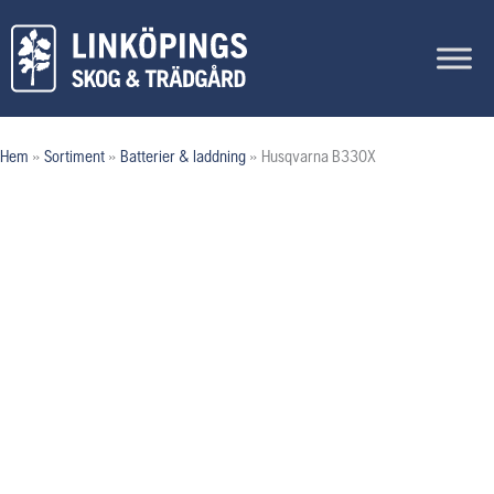
Hoppa
till
innehåll
Hem
»
Sortiment
»
Batterier & laddning
»
Husqvarna B330X