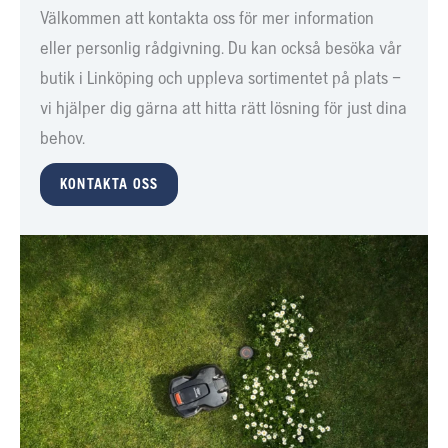
Välkommen att kontakta oss för mer information
eller personlig rådgivning. Du kan också besöka vår
butik i Linköping och uppleva sortimentet på plats –
vi hjälper dig gärna att hitta rätt lösning för just dina
behov.
KONTAKTA OSS