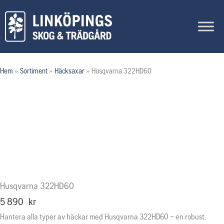
Hoppa
till
innehåll
Hem
»
Sortiment
»
Häcksaxar
»
Husqvarna 322HD60
Husqvarna 322HD60
5 890
kr
Hantera alla typer av häckar med Husqvarna 322HD60 – en robust,