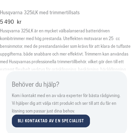
Husqvarna 325iLK med trimmertillsats
5 490
kr
Husqvarna 325iLK är en mycket välbalanserad batteridriven
kombitrimmer med hög prestanda. Uteffekten motsvarar en 25 cc
bensinmotor, med de prestandanivåer som krävs för att klara de tuffaste
uppgifterna, både snabbare och mer effektivt. Trimmern kan användas
med Husqvarnas professionella trimmertillbehör, vilket gör den till ett
extremt flexibelt verktyg för gräsklippning, beskärning, häckklippning,
kantklippning eller rengöring. Kan användas med antingen internt eller
Behöver du hjälp?
externt batteri – på bälte eller ryggburet.
Kom i kontakt med en av våra experter för bästa rådgivning.
Vi hjälper dig att välja rätt produkt och ser till att du får en
lösning som passar just dina behov.
BLI KONTAKTAD AV EN SPECIALIST