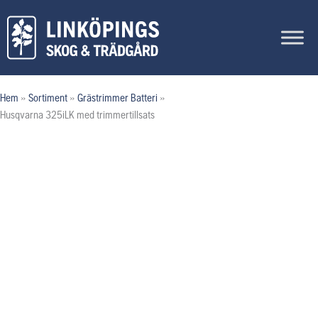
Hoppa
till
innehåll
Hem
»
Sortiment
»
Grästrimmer Batteri
»
Husqvarna 325iLK med trimmertillsats