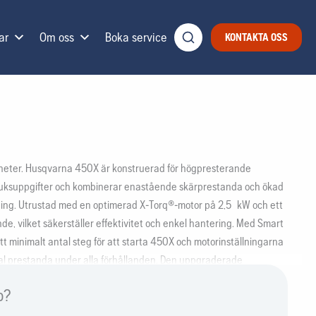
ar
Om oss
Boka service
KONTAKTA OSS
heter. Husqvarna 450X är konstruerad för högpresterande
ruksuppgifter och kombinerar enastående skärprestanda och ökad
ing. Utrustad med en optimerad X-Torq®-motor på 2,5 kW och ett
nde, vilket säkerställer effektivitet och enkel hantering. Med Smart
t minimalt antal steg för att starta 450X och motorinställningarna
mal prestanda under alla förhållanden. Den uppgraderade
e tack vare egenskaper som fällriktmärke i färg och oförlorbara
p?
ngsfunktionerna kommer du åt digital produktinformation och
na Connect.