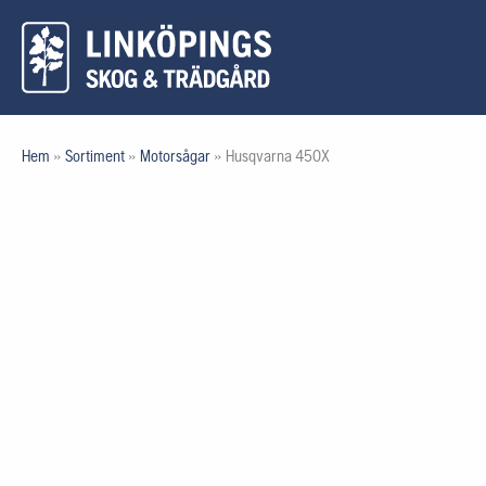
Hoppa
till
innehåll
Hem
»
Sortiment
»
Motorsågar
»
Husqvarna 450X