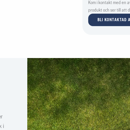
Kom i kontakt med en av 
produkt och ser till att
BLI KONTAKTAD A
er
 i