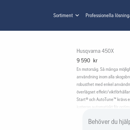
Sortiment
Professionella lösning
Husqvarna 450X
9 590
kr
En motorsåg. Så många möjlig
användning inom alla skogsb
robusthet med enkel användn
överlägset effekt/viktförhålla
Start® och AutoTune™ krävs et
justeras automatiskt för opti
sågupplevelsen blir ännu bättr
Behöver du hjäl
svärdsmuttrar. Med uppkoppli
användningsdata via Husqvar