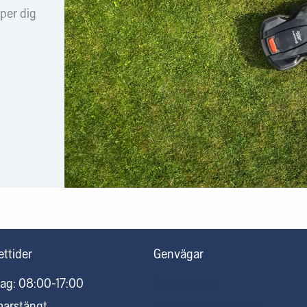
lper dig
ttider
Genvägar
ag: 08:00-17:00
Cookiepolicy
marstängt
Personuppgiftspolicy