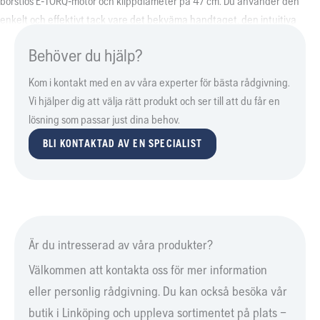
borstlös E-TORQ-motor och klippdiameter på 47 cm. Du använder den
enkelt och effektivt tack vare det bekväma handtaget, den intuitiva
knappsatsen med 3 hastighetslägen och ErgoFeed trimmerhuvud.
Behöver du hjälp?
Integrerad anslutning för enkel anslutning till digitala tjänster. Batteri och
laddare ingår ej.
Kom i kontakt med en av våra experter för bästa rådgivning.
Vi hjälper dig att välja rätt produkt och ser till att du får en
lösning som passar just dina behov.
BLI KONTAKTAD AV EN SPECIALIST
Är du intresserad av våra produkter?
Välkommen att kontakta oss för mer information
eller personlig rådgivning. Du kan också besöka vår
butik i Linköping och uppleva sortimentet på plats –