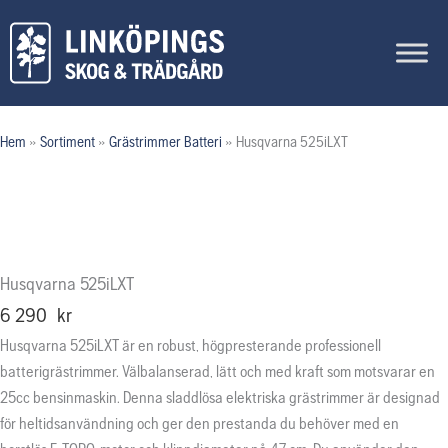
Hoppa
till
innehåll
Hem
»
Sortiment
»
Grästrimmer Batteri
»
Husqvarna 525iLXT
Husqvarna 525iLXT
6 290
kr
Husqvarna 525iLXT är en robust, högpresterande professionell
batterigrästrimmer. Välbalanserad, lätt och med kraft som motsvarar en
25cc bensinmaskin. Denna sladdlösa elektriska grästrimmer är designad
för heltidsanvändning och ger den prestanda du behöver med en