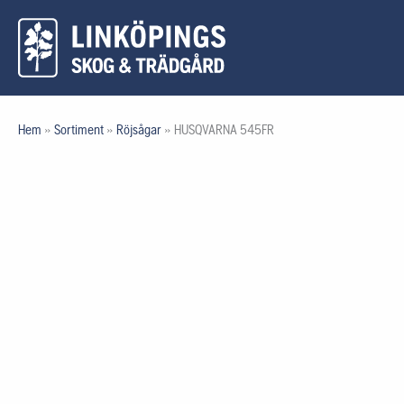
Hoppa
till
innehåll
Hem
»
Sortiment
»
Röjsågar
»
HUSQVARNA 545FR