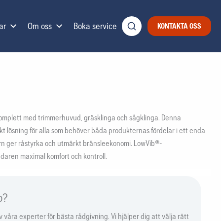
ar
Om oss
Boka service
KONTAKTA OSS
mplett med trimmerhuvud, gräsklinga och sågklinga. Denna
rfekt lösning för alla som behöver båda produkternas fördelar i ett enda
orn ger råstyrka och utmärkt bränsleekonomi. LowVib®-
daren maximal komfort och kontroll.
p?
våra experter för bästa rådgivning. Vi hjälper dig att välja rätt