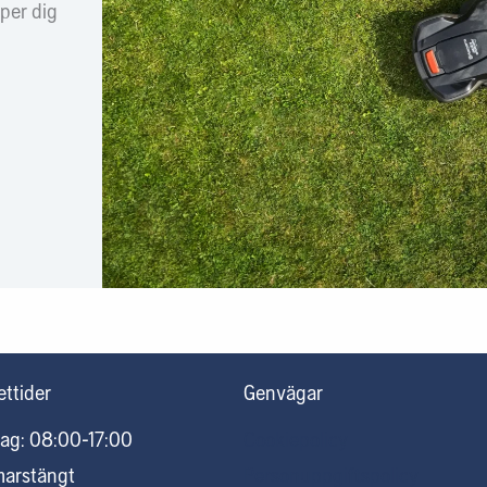
lper dig
ttider
Genvägar
ag: 08:00-17:00
Cookiepolicy
marstängt
Personuppgiftspolicy