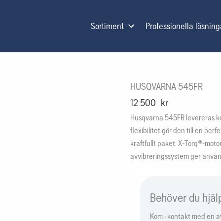
Sortiment
Professionella lösning
HUSQVARNA 545FR
12 500
kr
Husqvarna 545FR levereras ko
flexibilitet gör den till en pe
kraftfullt paket. X-Torq®-mot
avvibreringssystem ger använ
Behöver du hjäl
Kom i kontakt med en av 