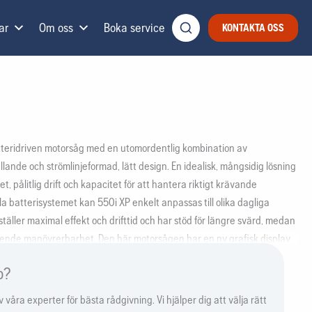
ar
Om oss
Boka service
KONTAKTA OSS
teridriven motorsåg med en utomordentlig kombination av
llande och strömlinjeformad, lätt design. En idealisk, mångsidig lösning
t, pålitlig drift och kapacitet för att hantera riktigt krävande
bla batterisystemet kan 550i XP enkelt anpassas till olika dagliga
äller maximal effekt och drifttid och har stöd för längre svärd, medan
ende manövrerbarhet. Den här motorsågen har en ny grafisk display
ed detaljerad information om batterinivå och produktens tillstånd och
p?
sutom enkelt att hantera SavE-läget.
våra experter för bästa rådgivning. Vi hjälper dig att välja rätt