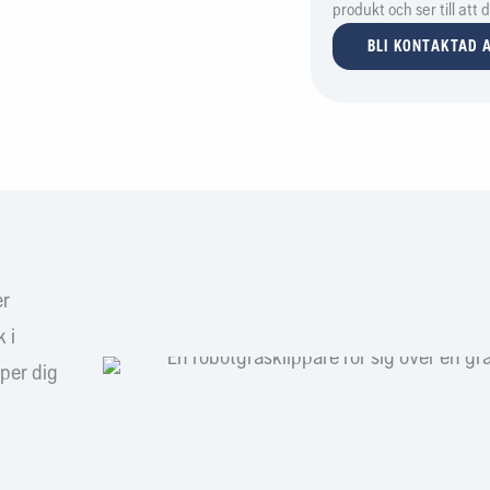
produkt och ser till att
BLI KONTAKTAD A
er
 i
lper dig