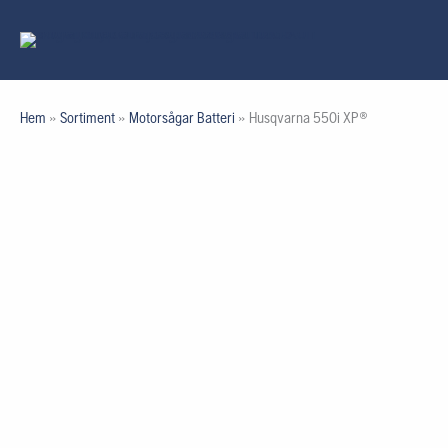
Hoppa
till
innehåll
Hem
»
Sortiment
»
Motorsågar Batteri
»
Husqvarna 550i XP®