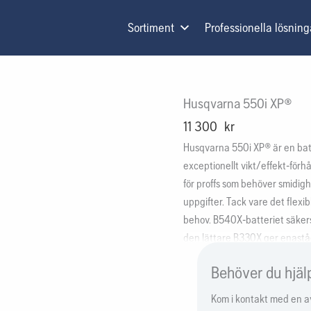
Sortiment
Professionella lösning
Husqvarna 550i XP®
11 300
kr
Husqvarna 550i XP® är en bat
exceptionellt vikt/effekt-förhå
för proffs som behöver smidighe
uppgifter. Tack vare det flexi
behov. B540X-batteriet säkerst
den lättare B330X ger enastå
som ger fullständig kontroll m
Behöver du hjäl
status. Displayen gör det des
Kom i kontakt med en av 