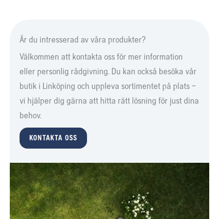
Är du intresserad av våra produkter?
Välkommen att kontakta oss för mer information
eller personlig rådgivning. Du kan också besöka vår
butik i Linköping och uppleva sortimentet på plats –
vi hjälper dig gärna att hitta rätt lösning för just dina
behov.
KONTAKTA OSS