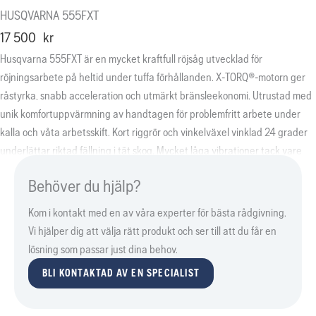
HUSQVARNA 555FXT
17 500
kr
Husqvarna 555FXT är en mycket kraftfull röjsåg utvecklad för
röjningsarbete på heltid under tuffa förhållanden. X-TORQ®-motorn ger
råstyrka, snabb acceleration och utmärkt bränsleekonomi. Utrustad med
unik komfortuppvärmning av handtagen för problemfritt arbete under
kalla och våta arbetsskift. Kort riggrör och vinkelväxel vinklad 24 grader
underlättar riktad fällning i tät skog. Mycket låga vibrationer tack vare
LowVib®. Levereras med sele Balance XT.
Behöver du hjälp?
Kom i kontakt med en av våra experter för bästa rådgivning.
Vi hjälper dig att välja rätt produkt och ser till att du får en
lösning som passar just dina behov.
BLI KONTAKTAD AV EN SPECIALIST