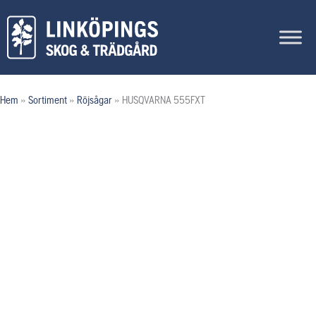
Hoppa
till
innehåll
Hem
»
Sortiment
»
Röjsågar
»
HUSQVARNA 555FXT