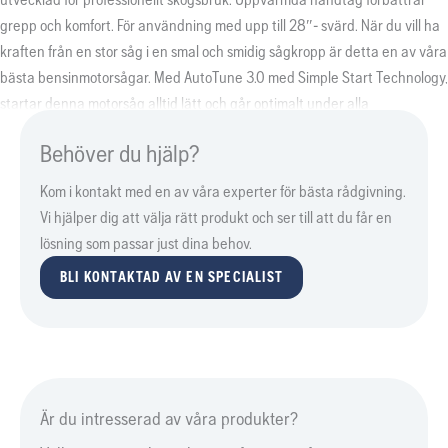
grepp och komfort. För användning med upp till 28″- svärd. När du vill ha
kraften från en stor såg i en smal och smidig sågkropp är detta en av våra
bästa bensinmotorsågar. Med AutoTune 3.0 med Simple Start Technology,
startar denna motorsåg alltid lätt och går optimalt under alla
förhållanden. Den högvarviga 60cc X-Torq®-motorn gör det enkelt att
Behöver du hjälp?
fälla, kvista och kapa lövträd och stora barrträd.
Kom i kontakt med en av våra experter för bästa rådgivning.
Vi hjälper dig att välja rätt produkt och ser till att du får en
lösning som passar just dina behov.
BLI KONTAKTAD AV EN SPECIALIST
Är du intresserad av våra produkter?