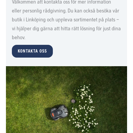
Välkommen att kontakta oss för mer information
eller personlig rådgivning. Du kan också besöka vår
butik i Linköping och uppleva sortimentet på plats –
vi hjälper dig gärna att hitta rätt lösning för just dina
behov.
KONTAKTA OSS