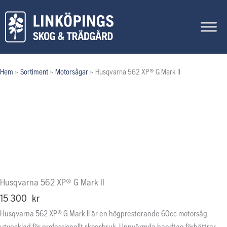
Hoppa
till
innehåll
Hem
»
Sortiment
»
Motorsågar
»
Husqvarna 562 XP® G Mark II
Husqvarna 562 XP® G Mark II
15 300
kr
Husqvarna 562 XP® G Mark II är en högpresterande 60cc motorsåg,
utvecklad för professionellt skogsbruk. Uppvärmda handtag förbättrar