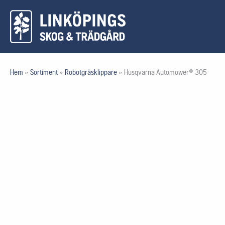
Hoppa
till
innehåll
Hem
»
Sortiment
»
Robotgräsklippare
»
Husqvarna Automower® 305