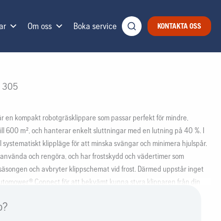
ar
Om oss
Boka service
KONTAKTA OSS
 305
en kompakt robotgräsklippare som passar perfekt för mindre,
ll 600 m², och hanterar enkelt sluttningar med en lutning på 40 %. I
l systematiskt klippläge för att minska svängar och minimera hjulspår.
t använda och rengöra, och har frostskydd och vädertimer som
 säsongen och avbryter klippschemat vid frost. Därmed uppstår inget
utomower® Connect för att bekvämt kunna styra klipparen från din
p?