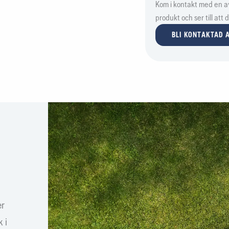
Kom i kontakt med en av 
produkt och ser till att
BLI KONTAKTAD A
er
 i