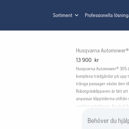
Sortiment
Professionella lösning
Husqvarna Automower®
13 900
kr
Husqvarna Automower® 305 är 
komplexa trädgårdar på upp ti
trånga passager växlar den til
Robotgräsklipparen är lätt at
anpassar klipptiderna utifrån
onödigt grässlitage. Använd A
mobiltelefon.
Behöver du hjäl