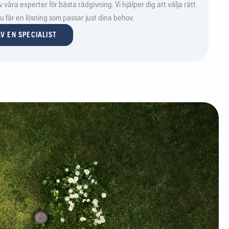
våra experter för bästa rådgivning. Vi hjälper dig att välja rätt
 du får en lösning som passar just dina behov.
V EN SPECIALIST