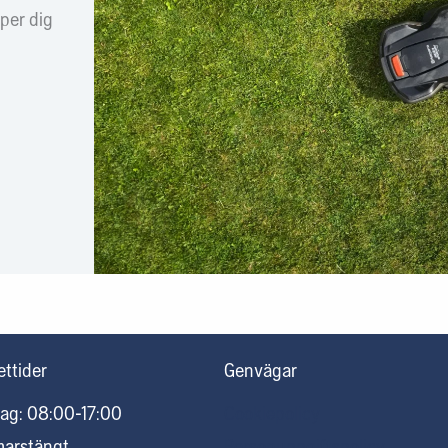
lper dig
ttider
Genvägar
ag: 08:00-17:00
Cookiepolicy
marstängt
Personuppgiftspolicy