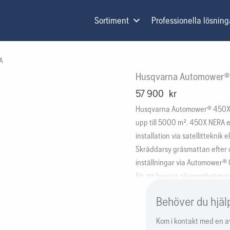
Sortiment
Professionella lösning
A
Husqvarna Automower®
57 900
kr
Husqvarna Automower® 450X NE
upp till 5000 m². 450X NERA erbj
installation via satellitteknik 
Skräddarsy gräsmattan efter 
inställningar via Automower®
för att bevara säsongsbetonad
Exakt klippning uppnås med mi
Behöver du hjäl
vare sensorerna på gräsklipp
Behåll kontrollen genom att öv
Kom i kontakt med en av 
med ditt smarta hem via Aut