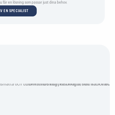
 du får en lösning som passar just dina behov.
ch ändra dina gräsklipparinställningar och ta emot meddelanden för
V EN SPECIALIST
ttan.