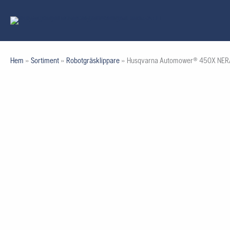
Hoppa
till
innehåll
Hem
»
Sortiment
»
Robotgräsklippare
»
Husqvarna Automower® 450X NER