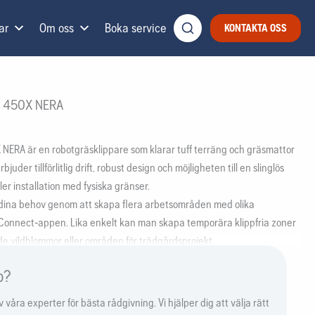
ar
Om oss
Boka service
KONTAKTA OSS
 450X NERA
RA är en robotgräsklippare som klarar tuff terräng och gräsmattor
uder tillförlitlig drift, robust design och möjligheten till en slinglös
eller installation med fysiska gränser.
dina behov genom att skapa flera arbetsområden med olika
 Connect-appen. Lika enkelt kan man skapa temporära klippfria zoner
e vildblommor eller områden för trädgårdsprojekt.
nskad risk för kollisioner med andra objekt och oplanerade stopp tack
p?
aren som upptäcker och undviker hinder.
ervaka din gräsklippare från var som helst i världen och integrera den
våra experter för bästa rådgivning. Vi hjälper dig att välja rätt
omower® Connect-appen. Skicka kommandon, skapa och justera din