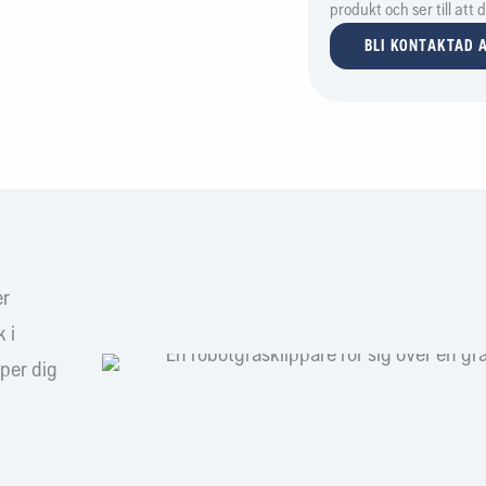
produkt och ser till att
installation och zoner, visa o
BLI KONTAKTAD A
fullständig kontroll av gräsma
er
 i
lper dig