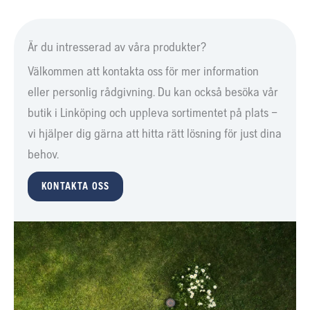
Är du intresserad av våra produkter?
Välkommen att kontakta oss för mer information
eller personlig rådgivning. Du kan också besöka vår
butik i Linköping och uppleva sortimentet på plats –
vi hjälper dig gärna att hitta rätt lösning för just dina
behov.
KONTAKTA OSS