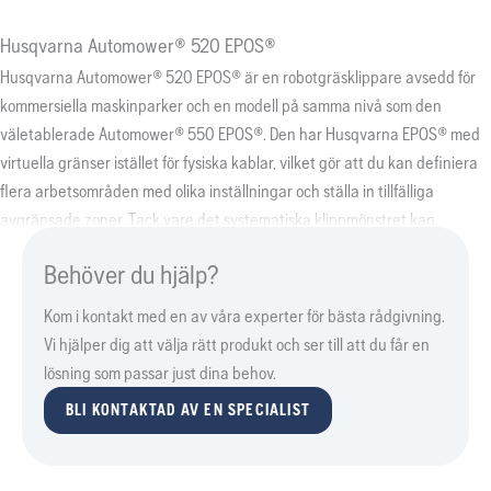
Husqvarna Automower® 520 EPOS®
Husqvarna Automower® 520 EPOS® är en robotgräsklippare avsedd för
kommersiella maskinparker och en modell på samma nivå som den
väletablerade Automower® 550 EPOS®. Den har Husqvarna EPOS® med
virtuella gränser istället för fysiska kablar, vilket gör att du kan definiera
flera arbetsområden med olika inställningar och ställa in tillfälliga
avgränsade zoner. Tack vare det systematiska klippmönstret kan
Automower® 520 EPOS® hantera grönområden på upp till 5 000 m².
Behöver du hjälp?
Gräsklipparen navigerar också enkelt i smala passager och klarar
sluttningar på upp till 45 % (24°) med perfekta klippresultat – även
Kom i kontakt med en av våra experter för bästa rådgivning.
under regniga förhållanden. Referensstation EPOS® RS5 krävs.
Vi hjälper dig att välja rätt produkt och ser till att du får en
lösning som passar just dina behov.
BLI KONTAKTAD AV EN SPECIALIST