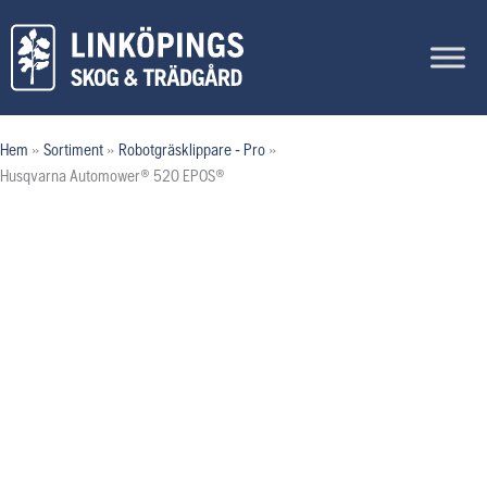
Hoppa
till
innehåll
Hem
»
Sortiment
»
Robotgräsklippare - Pro
»
Husqvarna Automower® 520 EPOS®