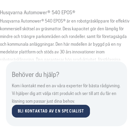
Husqvarna Automower® 540 EPOS®
Husqvarna Automower® 540 EPOS® är en robotgräsklippare för effektiv
kommersiell skötsel av gräsmattor. Dess kapacitet gör den lämplig för
mindre och trängre parkområden och rondeller, samt för företagsägda
och kommunala anläggningar. Den här modellen är byggd på en ny
medelstor plattform och stöds av 30 års innovationer inom
robotgräsklippning. Den garanterar hög produktivitet, förstklassiga
klippresultat och enkelt underhåll. Den satellitbaserade Husqvarna
Behöver du hjälp?
EPOS®-tekniken möjliggör installation utan slinga, vilket minskar
stilleståndstiden och gör att du kan skräddarsy arbetsområden och
Kom i kontakt med en av våra experter för bästa rådgivning.
konfigurera tillfälliga avgränsade zoner. Med en svängbar framaxel
Vi hjälper dig att välja rätt produkt och ser till att du får en
hanterar robotgräsklipparen enkelt ojämna ytor och sluttningar på upp
lösning som passar just dina behov.
till 50 % (27˚) lutning.
BLI KONTAKTAD AV EN SPECIALIST
Satellitkorrigeringsdata kan tas emot via Husqvarna Cloud utan extra
kostnad (kräver en stabil internetanslutning via ett mobilt nätverk). Om