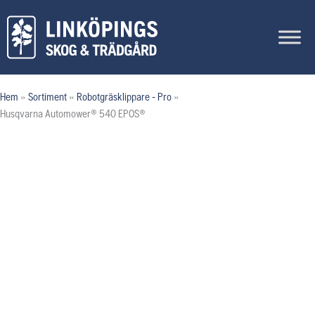
Hoppa
till
innehåll
Hem
»
Sortiment
»
Robotgräsklippare - Pro
»
Husqvarna Automower® 540 EPOS®