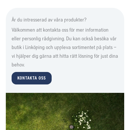
mobiltäckningen är begränsad krävs referensstationen EPOS® RS5 eller
EPOS® RS 4G.
Är du intresserad av våra produkter?
Välkommen att kontakta oss för mer information
eller personlig rådgivning. Du kan också besöka vår
butik i Linköping och uppleva sortimentet på plats –
vi hjälper dig gärna att hitta rätt lösning för just dina
behov.
KONTAKTA OSS