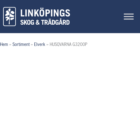
Hoppa
till
innehåll
Hem
»
Sortiment
»
Elverk
»
HUSQVARNA G3200P