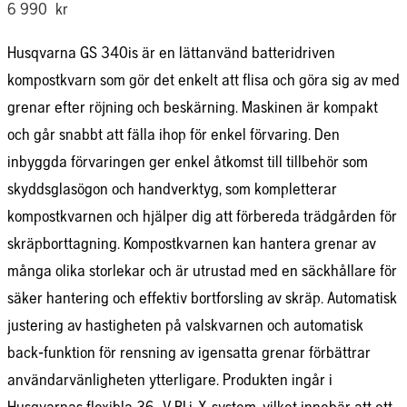
6 990
kr
Husqvarna GS 340is är en lättanvänd batteridriven
kompostkvarn som gör det enkelt att flisa och göra sig av med
grenar efter röjning och beskärning. Maskinen är kompakt
och går snabbt att fälla ihop för enkel förvaring. Den
inbyggda förvaringen ger enkel åtkomst till tillbehör som
skyddsglasögon och handverktyg, som kompletterar
kompostkvarnen och hjälper dig att förbereda trädgården för
skräpborttagning. Kompostkvarnen kan hantera grenar av
många olika storlekar och är utrustad med en säckhållare för
säker hantering och effektiv bortforsling av skräp. Automatisk
justering av hastigheten på valskvarnen och automatisk
back-funktion för rensning av igensatta grenar förbättrar
användarvänligheten ytterligare. Produkten ingår i
Husqvarnas flexibla 36 V BLi-X-system, vilket innebär att ett