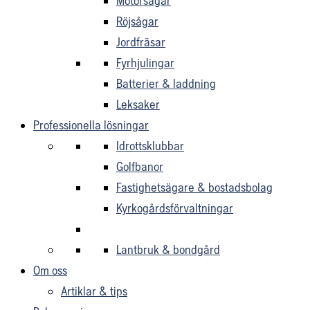
Motorsågar
Röjsågar
Jordfräsar
Fyrhjulingar
Batterier & laddning
Leksaker
Professionella lösningar
Idrottsklubbar
Golfbanor
Fastighetsägare & bostadsbolag
Kyrkogårdsförvaltningar
Lantbruk & bondgård
Om oss
Artiklar & tips