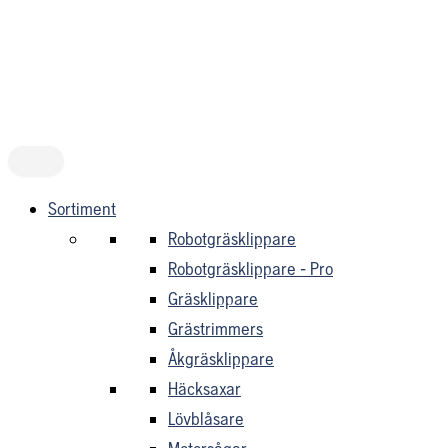
Hoppa
till
innehåll
Sortiment
Robotgräsklippare
Robotgräsklippare - Pro
Gräsklippare
Grästrimmers
Åkgräsklippare
Häcksaxar
Lövblåsare