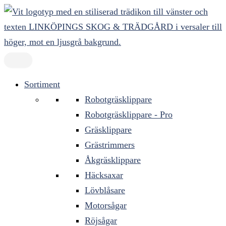
Hoppa
till
innehåll
Sortiment
Robotgräsklippare
Robotgräsklippare - Pro
Gräsklippare
Grästrimmers
Åkgräsklippare
Häcksaxar
Lövblåsare
Motorsågar
Röjsågar