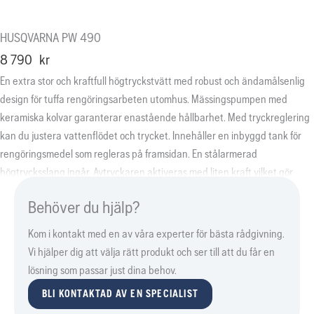
HUSQVARNA PW 490
8 790
kr
En extra stor och kraftfull högtryckstvätt med robust och ändamålsenlig
design för tuffa rengöringsarbeten utomhus. Mässingspumpen med
keramiska kolvar garanterar enastående hållbarhet. Med tryckreglering
kan du justera vattenflödet och trycket. Innehåller en inbyggd tank för
rengöringsmedel som regleras på framsidan. En stålarmerad
högtrycksslang ingår. Avtryckaren aktiveras med liten kraft vilket gör
användningen smidig och bekväm. Induktionsmotorn säkerställer pålitliga
Behöver du hjälp?
prestanda och bärhandtaget i aluminium underlättar transport.
Snabbkoppling till vatten, stora och robusta hjul för bättre grepp och en
Kom i kontakt med en av våra experter för bästa rådgivning.
lång sprejlans förhöjer upplevelsen ytterligare. Två svivelfunktioner för
Vi hjälper dig att välja rätt produkt och ser till att du får en
justering av munstycket och snabb anslutning utan krångel. Inbyggt
lösning som passar just dina behov.
förvaringsutrymme för tillbehör, slangvinda och nätsladd gör arbetet
BLI KONTAKTAD AV EN SPECIALIST
effektivt. Två munstycken ingår.