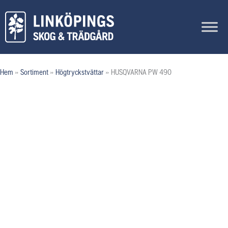
Hoppa
till
innehåll
Hem
»
Sortiment
»
Högtryckstvättar
»
HUSQVARNA PW 490