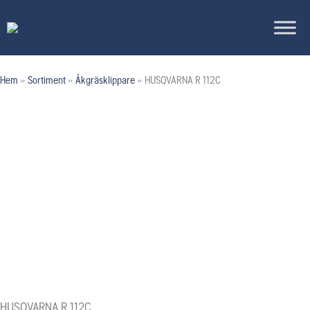
Hoppa
till
innehåll
Hem
»
Sortiment
»
Åkgräsklippare
»
HUSQVARNA R 112C
HUSQVARNA R 112C