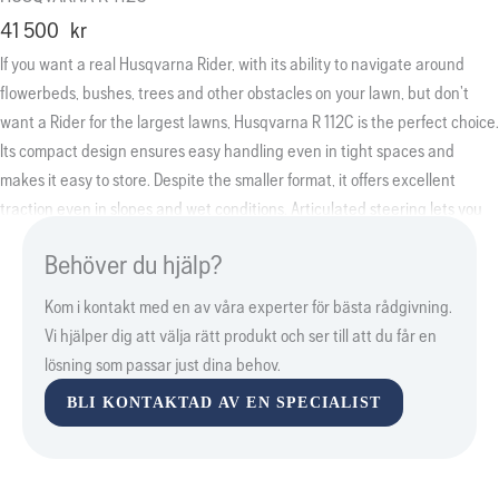
41 500
kr
If you want a real Husqvarna Rider, with its ability to navigate around
flowerbeds, bushes, trees and other obstacles on your lawn, but don’t
want a Rider for the largest lawns, Husqvarna R 112C is the perfect choice.
Its compact design ensures easy handling even in tight spaces and
makes it easy to store. Despite the smaller format, it offers excellent
traction even in slopes and wet conditions. Articulated steering lets you
turn quickly with a minimal turning radius. And the front-mounted cutting
Behöver du hjälp?
deck gives you an excellent overview of the mowing area.
Kom i kontakt med en av våra experter för bästa rådgivning.
Vi hjälper dig att välja rätt produkt och ser till att du får en
lösning som passar just dina behov.
BLI KONTAKTAD AV EN SPECIALIST