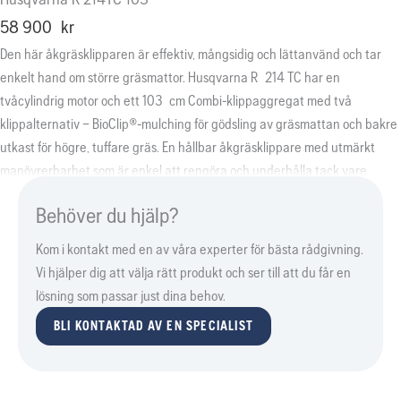
58 900
kr
Den här åkgräsklipparen är effektiv, mångsidig och lättanvänd och tar
enkelt hand om större gräsmattor. Husqvarna R 214 TC har en
tvåcylindrig motor och ett 103 cm Combi-klippaggregat med två
klippalternativ – BioClip®-mulching för gödsling av gräsmattan och bakre
utkast för högre, tuffare gräs. En hållbar åkgräsklippare med utmärkt
manövrerbarhet som är enkel att rengöra och underhålla tack vare
klippaggregatets serviceläge. Ett brett sortiment av Husqvarna-tillbehör
Behöver du hjälp?
finns tillgängligt.
Kom i kontakt med en av våra experter för bästa rådgivning.
Vi hjälper dig att välja rätt produkt och ser till att du får en
lösning som passar just dina behov.
BLI KONTAKTAD AV EN SPECIALIST