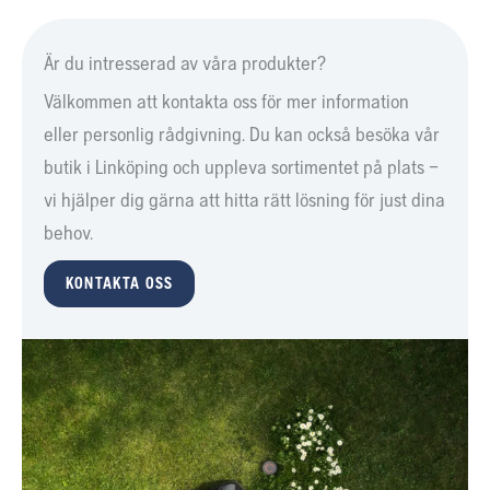
Är du intresserad av våra produkter?
Välkommen att kontakta oss för mer information
eller personlig rådgivning. Du kan också besöka vår
butik i Linköping och uppleva sortimentet på plats –
vi hjälper dig gärna att hitta rätt lösning för just dina
behov.
KONTAKTA OSS