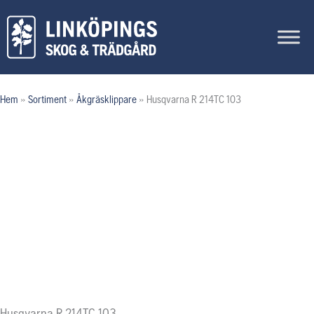
Hoppa
till
innehåll
Hem
»
Sortiment
»
Åkgräsklippare
»
Husqvarna R 214TC 103
Husqvarna R 214TC 103