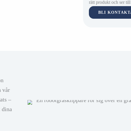
rätt produkt och ser til
BLI KONTAKT
on
a vår
ats –
t dina