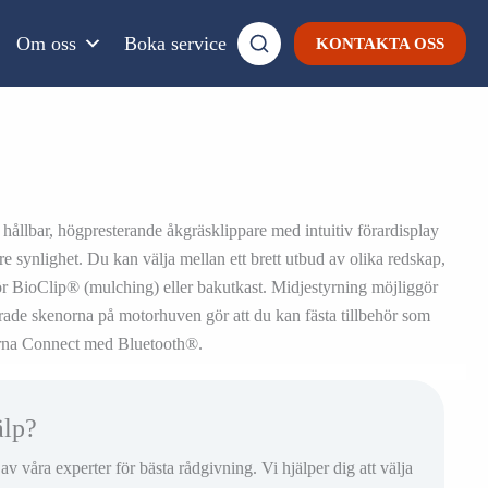
Om oss
Boka service
KONTAKTA OSS
ållbar, högpresterande åkgräsklippare med intuitiv förardisplay
re synlighet. Du kan välja mellan ett brett utbud av olika redskap,
för BioClip® (mulching) eller bakutkast. Midjestyrning möjliggör
rade skenorna på motorhuven gör att du kan fästa tillbehör som
arna Connect med Bluetooth®.
älp?
 våra experter för bästa rådgivning. Vi hjälper dig att välja