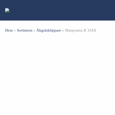
Hoppa
till
innehåll
Hem
»
Sortiment
»
Åkgräsklippare
»
Husqvarna R 318X