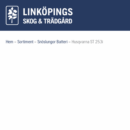
Hoppa
till
innehåll
Hem
»
Sortiment
»
Snöslungor Batteri
»
Husqvarna ST 253i