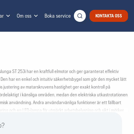
ar
Om oss
Boka service
KONTAKTA OSS
unga ST 253i har en kraftfull elmotor och ger garanterat effektiv
 Den har en enkel och intuitiv säkerhetsbygel som gör den mycket lätt
ös justering av matarskruvens hastighet ger exakt kontroll på
t fördelaktigt i känsliga områden, medan den elektriska utkastrotationen
misk användning. Andra användarvänliga funktioner är ett fällbart
ring och en LED-lampa för utmärkt arbetsbelysning och sikt i mörker.
ibla 36 V BLi-X-system, vilket innebär att ett batteri kan användas till
p?