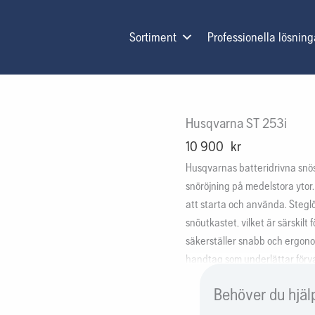
Sortiment
Professionella lösning
Husqvarna ST 253i
10 900
kr
Husqvarnas batteridrivna snösl
snöröjning på medelstora ytor.
att starta och använda. Stegl
snöutkastet, vilket är särskil
säkerställer snabb och ergono
handtag som underlättar förva
ST 253i ingår i Husqvarnas flex
Behöver du hjäl
flera verktyg.