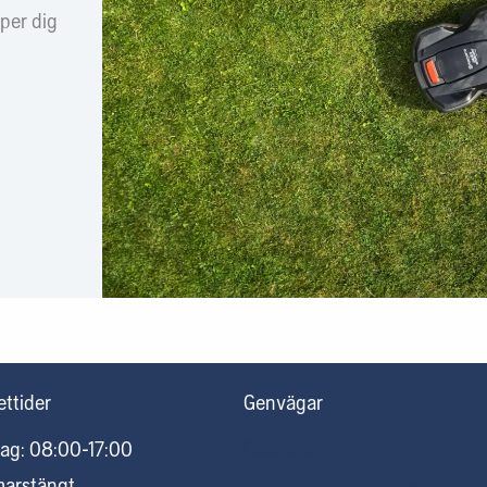
lper dig
ttider
Genvägar
ag: 08:00-17:00
Cookiepolicy
marstängt
Personuppgiftspolicy