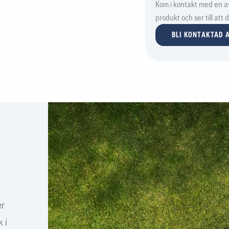
Kom i kontakt med en av 
produkt och ser till att
BLI KONTAKTAD A
er
 i