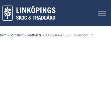
Hoppa
till
innehåll
Hem
»
Sortiment
»
Jordfräsar
»
HUSQVARNA T300RH Compact Pro