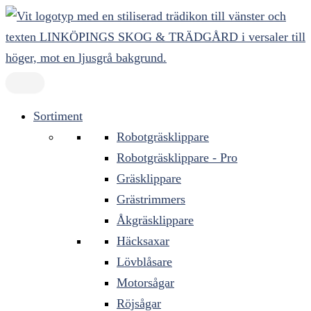
Hoppa
till
innehåll
Sortiment
Robotgräsklippare
Robotgräsklippare - Pro
Gräsklippare
Grästrimmers
Åkgräsklippare
Häcksaxar
Lövblåsare
Motorsågar
Röjsågar