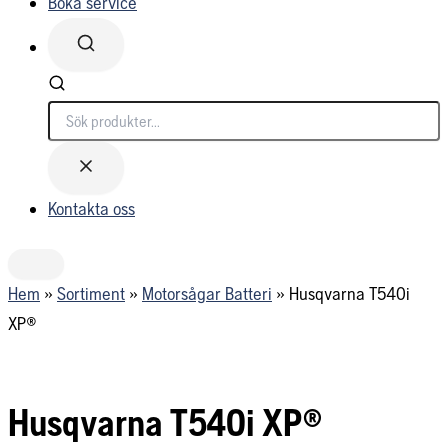
Boka service
Söker...
Kontakta oss
Hem
»
Sortiment
»
Motorsågar Batteri
»
Husqvarna T540i
XP®
Husqvarna T540i XP®