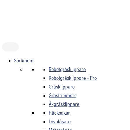
Hoppa
till
innehåll
Sortiment
Robotgräsklippare
Robotgräsklippare - Pro
Gräsklippare
Grästrimmers
Åkgräsklippare
Häcksaxar
Lövblåsare