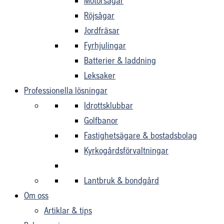
Motorsågar
Röjsågar
Jordfräsar
Fyrhjulingar
Batterier & laddning
Leksaker
Professionella lösningar
Idrottsklubbar
Golfbanor
Fastighetsägare & bostadsbolag
Kyrkogårdsförvaltningar
Lantbruk & bondgård
Om oss
Artiklar & tips