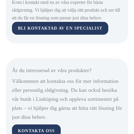
Kom i kontakt med en av våra experter för bästa
minskar belastningen på användaren. Backdriftsystemet (ROS)
rådgivning. Vi hjälper dig att välja rätt produkt och ser till
aktiveras med startnyckeln för att ge snabb åtkomst till klippning bakåt
att du får en lösning som passar just dina behov.
och för att minimera risken för att funktionen används oavsiktligt.
BLI KONTAKTAD AV EN SPECIALIST
Motorfunktioner som automatisk choke, oljefilter och dubbla cylindrar,
samt robust konstruktion med framaxlar av gjutjärn, garanterar pålitlig
och hållbar prestanda. Det finns dessutom ett kvistskydd som skyddar
fronten om du råkar köra för nära hinder.
Är du intresserad av våra produkter?
Välkommen att kontakta oss för mer information
eller personlig rådgivning. Du kan också besöka
vår butik i Linköping och uppleva sortimentet på
plats – vi hjälper dig gärna att hitta rätt lösning för
just dina behov.
KONTAKTA OSS