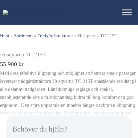
Hoppa
till
innehåll
Hem
»
Sortiment
»
Trädgårdstraktorer
»
Husqvarna TC 215T
Husqvarna TC 215T
55 900
kr
Med dess effektiva klippning och möjlighet att hantera smala passager
levererar trädgårdstraktorn Husqvarna TC 215T enastående resultat på
alla delar av trädgården. Lättåtkomliga reglage och spakar,
snabbjusterande säte och sidohandtag bidrar till hög komfort och god
ergonomi. Den stora uppsamlaren innebär längre oavbruten klippning
innan det är dags att tömma den. Tömning sker utan ansträngningar
tack vare assisterad tömning med en frigöringsspak. Klippaggregatet
Behöver du hjälp?
på 95 cm erbjuder enastående klippresultat och gör det möjligt att
navigera genom smala passager. Fjäderassisterad klipphöjdsjustering