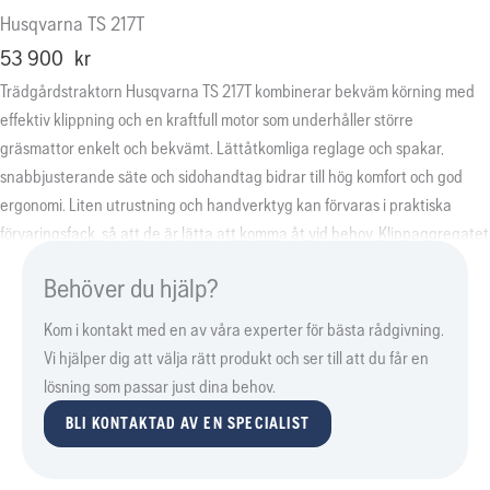
Husqvarna TS 217T
53 900
kr
Trädgårdstraktorn Husqvarna TS 217T kombinerar bekväm körning med
effektiv klippning och en kraftfull motor som underhåller större
gräsmattor enkelt och bekvämt. Lättåtkomliga reglage och spakar,
snabbjusterande säte och sidohandtag bidrar till hög komfort och god
ergonomi. Liten utrustning och handverktyg kan förvaras i praktiska
förvaringsfack, så att de är lätta att komma åt vid behov. Klippaggregatet
på 108 cm erbjuder enastående klippresultat och med ett stort urval av
Behöver du hjälp?
klipphöjder kan justeringar göras enkelt för att passa olika behov och
gräsförhållanden. Justeringen är fjäderassisterad för att minska
Kom i kontakt med en av våra experter för bästa rådgivning.
påfrestningarna på användaren. Backdriftsystemet (ROS) aktiveras med
Vi hjälper dig att välja rätt produkt och ser till att du får en
startnyckeln för att ge snabb åtkomst till klippning bakåt och för att
lösning som passar just dina behov.
minimera risken för att funktionen används oavsiktligt.
BLI KONTAKTAD AV EN SPECIALIST
Motorfunktioner som automatisk choke, oljefilter och dubbla cylindrar,