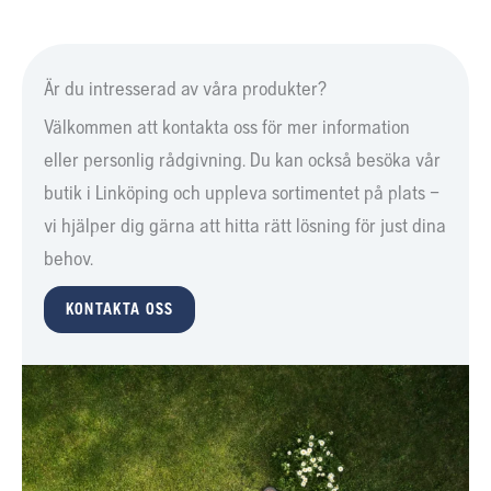
samt robust konstruktion med framaxlar av gjutjärn, garanterar pålitlig
och hållbar prestanda. Det finns dessutom ett kvistskydd som skyddar
fronten om du råkar köra för nära hinder.
Är du intresserad av våra produkter?
Välkommen att kontakta oss för mer information
eller personlig rådgivning. Du kan också besöka vår
butik i Linköping och uppleva sortimentet på plats –
vi hjälper dig gärna att hitta rätt lösning för just dina
behov.
KONTAKTA OSS