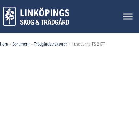
Hoppa
till
innehåll
Hem
»
Sortiment
»
Trädgårdstraktorer
»
Husqvarna TS 217T