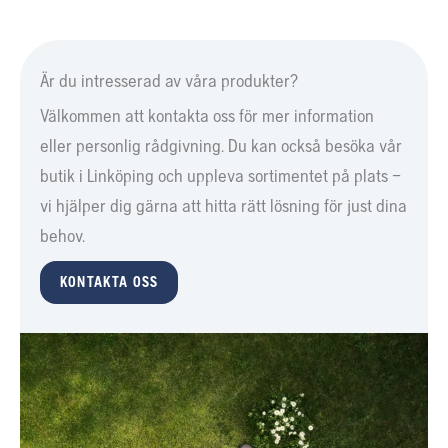
Är du intresserad av våra produkter?
Välkommen att kontakta oss för mer information
eller personlig rådgivning. Du kan också besöka vår
butik i Linköping och uppleva sortimentet på plats –
vi hjälper dig gärna att hitta rätt lösning för just dina
behov.
KONTAKTA OSS