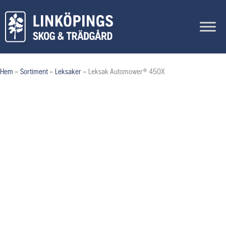
Hoppa
till
innehåll
Hem
»
Sortiment
»
Leksaker
»
Leksak Automower® 450X