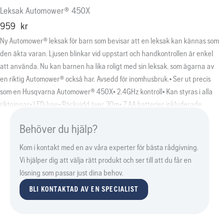
Leksak Automower® 450X
959
kr
Ny Automower® leksak för barn som bevisar att en leksak kan kännas som
den äkta varan. Ljusen blinkar vid uppstart och handkontrollen är enkel
att använda. Nu kan barnen ha lika roligt med sin leksak, som ägarna av
en riktig Automower® också har. Avsedd för inomhusbruk.• Ser ut precis
som en Husqvarna Automower® 450X• 2.4GHz kontroll• Kan styras i alla
riktningar• LED-lyse• Räckvidd över 30m• 7 AA batterier inkluderade
Behöver du hjälp?
Kom i kontakt med en av våra experter för bästa rådgivning.
Vi hjälper dig att välja rätt produkt och ser till att du får en
lösning som passar just dina behov.
BLI KONTAKTAD AV EN SPECIALIST