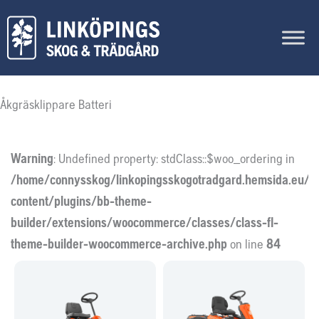
Hoppa
till
innehåll
Åkgräsklippare Batteri
Warning
: Undefined property: stdClass::$woo_ordering in
/home/connysskog/linkopingsskogotradgard.hemsida.eu/w
content/plugins/bb-theme-
builder/extensions/woocommerce/classes/class-fl-
theme-builder-woocommerce-archive.php
on line
84